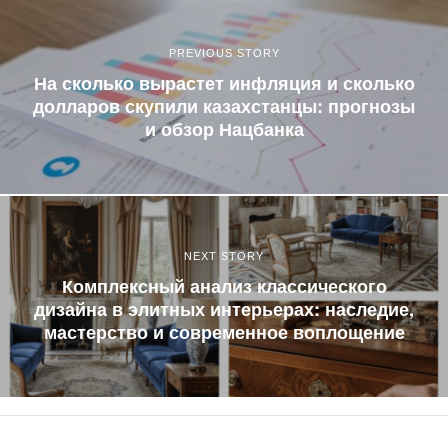
PREVIOUS STORY
На сколько вырастет инфляция и сколько
долларов скупили казахстанцы: прогнозы
и обзор Нацбанка
NEXT STORY
Комплексный анализ классического
дизайна в элитных интерьерах: наследие,
мастерство и современное воплощение